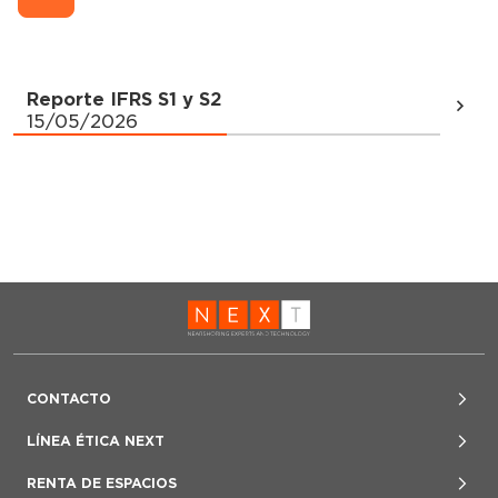
Reporte IFRS S1 y S2
15/05/2026
CONTACTO
Carlos Pantoja, Director de Finanzas
LÍNEA ÉTICA NEXT
+52 (55) 4170 7070
www.lineaeticafuno.mx
RENTA DE ESPACIOS
investor@fibranext.mx